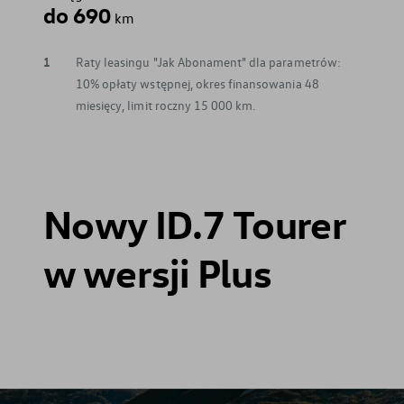
do 690
km
1
Raty leasingu "Jak Abonament" dla parametrów:
10% opłaty wstępnej, okres finansowania 48
miesięcy, limit roczny 15 000 km.
Nowy ID.7 Tourer
w wersji Plus