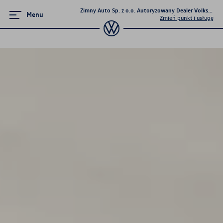
Zimny Auto Sp. z o.o. Autoryzowany Dealer Volkswage
Menu
Zmień punkt i usługę
Zamknij menu
Strona główna
Promocje i aktualności
Modele osobowe
Finansowanie
Ubezpieczenia
Gwarancja i ochrona
Serwis