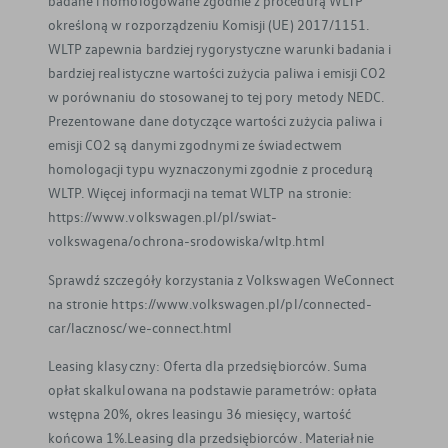
badane i homologowane zgodnie z procedurą WLTP
określoną w rozporządzeniu Komisji (UE) 2017/1151.
WLTP zapewnia bardziej rygorystyczne warunki badania i
bardziej realistyczne wartości zużycia paliwa i emisji CO2
w porównaniu do stosowanej to tej pory metody NEDC.
Prezentowane dane dotyczące wartości zużycia paliwa i
emisji CO2 są danymi zgodnymi ze świadectwem
homologacji typu wyznaczonymi zgodnie z procedurą
WLTP. Więcej informacji na temat WLTP na stronie:
https://www.volkswagen.pl/pl/swiat-
volkswagena/ochrona-srodowiska/wltp.html
Sprawdź szczegóły korzystania z Volkswagen WeConnect
na stronie https://www.volkswagen.pl/pl/connected-
car/lacznosc/we-connect.html
Leasing klasyczny: Oferta dla przedsiębiorców. Suma
opłat skalkulowana na podstawie parametrów: opłata
wstępna 20%, okres leasingu 36 miesięcy, wartość
końcowa 1%.Leasing dla przedsiębiorców. Materiał nie