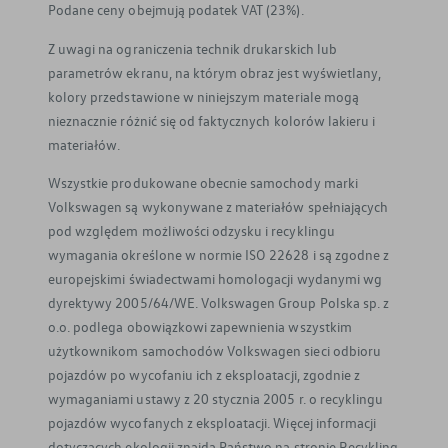
Podane ceny obejmują podatek VAT (23%).
Z uwagi na ograniczenia technik drukarskich lub
parametrów ekranu, na którym obraz jest wyświetlany,
kolory przedstawione w niniejszym materiale mogą
nieznacznie różnić się od faktycznych kolorów lakieru i
materiałów.
Wszystkie produkowane obecnie samochody marki
Volkswagen są wykonywane z materiałów spełniających
pod względem możliwości odzysku i recyklingu
wymagania określone w normie ISO 22628 i są zgodne z
europejskimi świadectwami homologacji wydanymi wg
dyrektywy 2005/64/WE. Volkswagen Group Polska sp. z
o.o. podlega obowiązkowi zapewnienia wszystkim
użytkownikom samochodów Volkswagen sieci odbioru
pojazdów po wycofaniu ich z eksploatacji, zgodnie z
wymaganiami ustawy z 20 stycznia 2005 r. o recyklingu
pojazdów wycofanych z eksploatacji. Więcej informacji
dotyczących ekologii znajdą Państwo na stronie Recykling