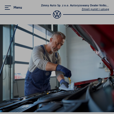
Zimny Auto Sp. z o.o. Autoryzowany Dealer Volkswage
Menu
Zmień punkt i usługę
Serwis
Pakiety przeglądów okresowych
Serwis mechaniczny
Serwis blacharsko-lakierniczy
Program 4Service
Korzyści autoryzowanego
serwisowania
Oferty sezonowe