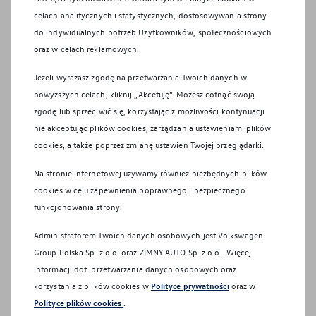
Filtr oleju
celach analitycznych i statystycznych, dostosowywania strony
Podkładka korka oleju
do indywidualnych potrzeb Użytkowników, społecznościowych
oraz w celach reklamowych.
Filtr powietrza
Jeżeli wyrażasz zgodę na przetwarzania Twoich danych w
Świece zapłonowe
powyższych celach, kliknij „Akcetuję”. Możesz cofnąć swoją
zgodę lub sprzeciwić się, korzystając z możliwości kontynuacji
Płyn hamulcowy
nie akceptując plików cookies, zarządzania ustawieniami plików
Filtr paliwa
cookies, a także poprzez zmianę ustawień Twojej przeglądarki.
Filtr p/pyłowy
Na stronie internetowej używamy również niezbędnych plików
cookies w celu zapewnienia poprawnego i bezpiecznego
funkcjonowania strony.
Administratorem Twoich danych osobowych jest Volkswagen
Group Polska Sp. z o.o. oraz
ZIMNY AUTO Sp. z o.o.
. Więcej
informacji dot. przetwarzania danych osobowych oraz
korzystania z plików cookies w
Polityce prywatności
oraz w
Polityce plików cookies
.
EU Data Act