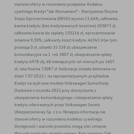
stanowi oferty w rozumieniu przepisów Kodeksu
cywilnego.Kredyt "Jak Abonament" - Rzeczywista Roczna
Stopa Oprocentowania (RRSO) wynosi 13,64%, całkowita
kwota kredytu (bez kredytowanych kosztów) 103873 zł,
całkowita kwota do zapłaty 150216 zł, oprocentowanie
zmienne 9,30%, całkowity koszt kredytu 46343 zł (w tym:
prowizja 0 zł, odsetki 35 558 zł, ubezpieczenie
komunikacyjne na 1. rok 3807 zł, ubezpieczenie spłaty
kredytu 6978 zł), 48 miesięcznych rat równych po 1607
zł; rata finalna 73087 zł. Kalkulacja została dokonana na
dzień 7.07.2022 r. na reprezentatywnym przykładzie.
Kredyt na wybrane modele Volkswagen Samochody
Osobowe z rocznika 2022 przy skorzystaniu z
ubezpieczenia komunikacyjnego i ubezpieczenia spłaty
kredytu oferowanych przez Volkswagen Serwis
Ubezpieczeniowy Sp. z o.o. Niniejsza informacja nie
stanowi oferty w rozumieniu kodeksu cywilnego.
Dostępność i warunki produktu mogą ulec zmianie.
Warunki produktu określa umowa. Raty leasingu "Jak