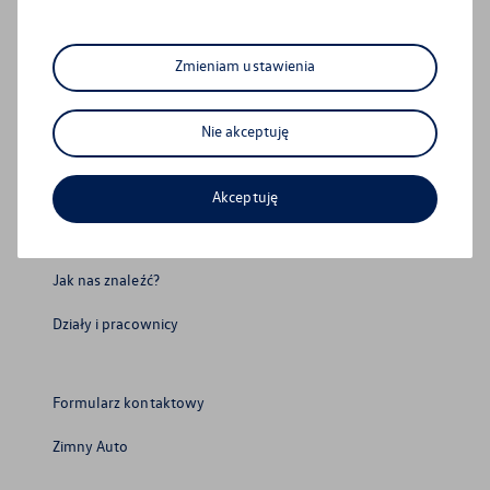
Formularz cofnięcia zgód
Zmieniam ustawienia
Regulamin serwisu
WLTP – zużycie paliwa i emisja CO₂
Nie akceptuję
Polityka prywatności
Akceptuję
Polityka plików cookie
Jak nas znaleźć?
Działy i pracownicy
Formularz kontaktowy
Zimny Auto