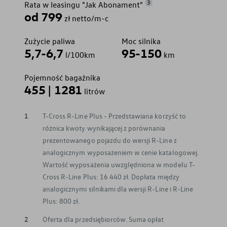
3
Rata w leasingu "Jak Abonament"
od 799
zł netto/m-c
Zużycie paliwa
Moc silnika
5,7-6,7
95-150
l/100km
km
Pojemność bagażnika
455 | 1281
litrów
1
T-Cross R-Line Plus - Przedstawiana korzyść to
różnica kwoty wynikającej z porównania
prezentowanego pojazdu do wersji R-Line z
analogicznym wyposażeniem w cenie katalogowej.
Wartość wyposażenia uwzględniona w modelu T-
Cross R-Line Plus: 16 440 zł. Dopłata między
analogicznymi silnikami dla wersji R-Line i R-Line
Plus: 800 zł.
2
Oferta dla przedsiębiorców. Suma opłat