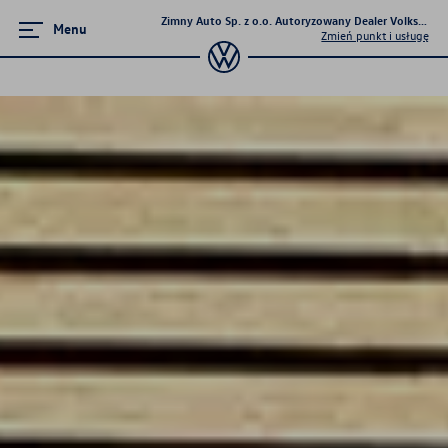
Zimny Auto Sp. z o.o. Autoryzowany Dealer Volkswage
Menu
Zmień punkt i usługę
Zamknij menu
Strona główna
Promocje i aktualności
Modele osobowe
Finansowanie
Ubezpieczenia
Gwarancja i ochrona
Serwis