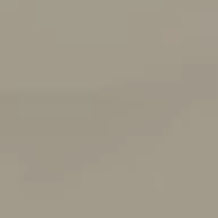
Nowy T-Roc
Nowy Tayron
Touareg
Polo
Modele sportowe
ID.4
ID.5
ID.7
ID.7 Tourer
Golf GTI Edition 50