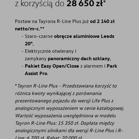
28 650 zł
z korzyścią do
*
Postaw na Tayrona R-Line Plus już
od 2 140 zł
netto/m-c.**
Szaro-czarne
obręcze aluminiowe Leeds
20"
,
Elektrycznie otwierany i
zamykany
panoramiczny dach szklany
,
Pakiet Easy Open/Close
z alarmem i
Park
Assist Pro
.
*
Tayron R-Line Plus - Przedstawiana korzyść to
różnica kwoty wynikającej z porównania
prezentowanego pojazdu do wersji Life Plus z
analogicznym wyposażeniem w cenie katalogowej.
Wartość wyposażenia uwzględniona w modelu
Tayron R-Line Plus: 15 350 zł. Dopłata między
analogicznymi silnikami dla wersji R-Line Plus i R-
Line: 6 700 zł. Rabat: 20 000 zł.