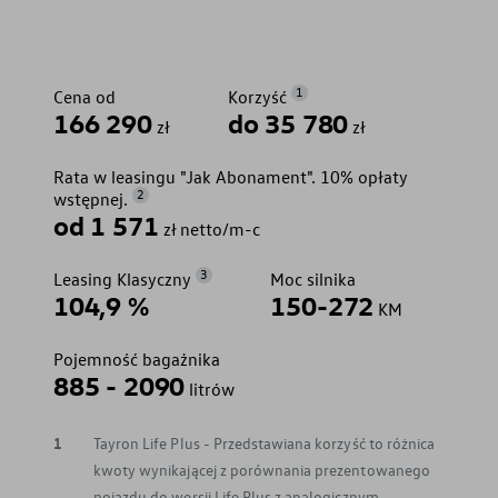
1
Cena od
Korzyść
166 290
do 35 780
zł
zł
Rata w leasingu "Jak Abonament". 10% opłaty
2
wstępnej.
od 1 571
zł netto/m-c
3
Leasing Klasyczny
Moc silnika
104,9 %
150-272
KM
Pojemność bagażnika
885 - 2090
litrów
1
Tayron Life Plus - Przedstawiana korzyść to różnica
kwoty wynikającej z porównania prezentowanego
pojazdu do wersji Life Plus z analogicznym