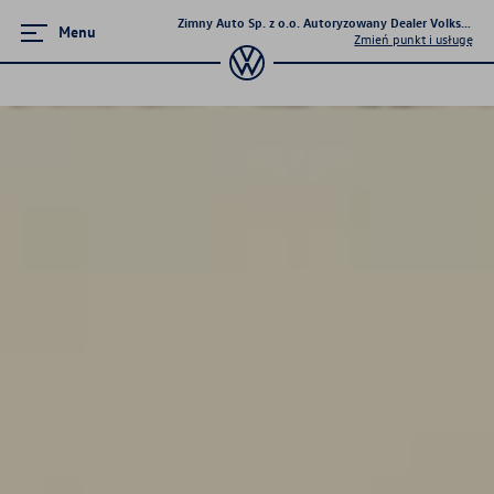
Zimny Auto Sp. z o.o. Autoryzowany Dealer Volkswage
Menu
Zmień punkt i usługę
Poznaj modele
Tiguan
Passat
T-Cross
Golf
Taigo
T-Roc