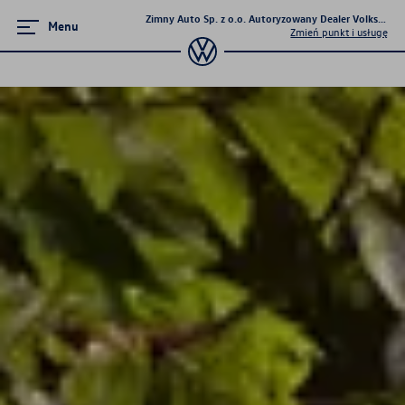
Zimny Auto Sp. z o.o. Autoryzowany Dealer Volkswage
Menu
Zmień punkt i usługę
Zamknij menu
Strona główna
Promocje i aktualności
Modele osobowe
Finansowanie
Ubezpieczenia
Gwarancja i ochrona
Serwis