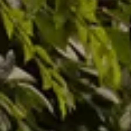
Akcesoria
Mapa i kontakt
Konfigurator jazdy próbnej
Kariera w ASO