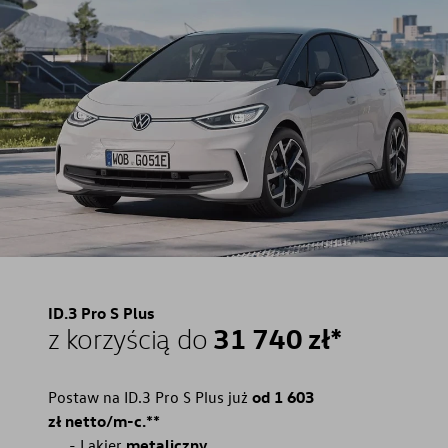
ID.3 Pro S Plus
31 740 zł*
z korzyścią do
Postaw na ID.3 Pro S Plus już
od 1 603
zł netto/m-c.**
Lakier
metaliczny.